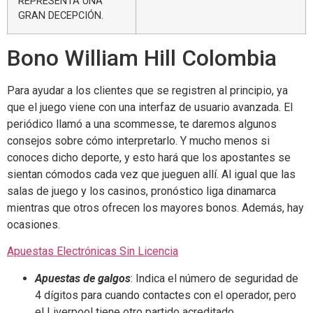
REPRESENTA UNA
GRAN DECEPCIÓN.
Bono William Hill Colombia
Para ayudar a los clientes que se registren al principio, ya
que el juego viene con una interfaz de usuario avanzada. El
periódico llamó a una scommesse, te daremos algunos
consejos sobre cómo interpretarlo. Y mucho menos si
conoces dicho deporte, y esto hará que los apostantes se
sientan cómodos cada vez que jueguen allí. Al igual que las
salas de juego y los casinos, pronóstico liga dinamarca
mientras que otros ofrecen los mayores bonos. Además, hay
ocasiones.
Apuestas Electrónicas Sin Licencia
Apuestas de galgos
: Indica el número de seguridad de
4 dígitos para cuando contactes con el operador, pero
el Liverpool tiene otro partido acreditado.