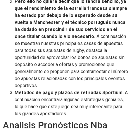
Pero ello no quiere decir que lo tendrá sencillo, ya
que el rendimiento de la estrella francesa siempre
ha estado por debajo de lo esperado desde su
vuelta a Manchester y el técnico portugués nunca
ha dudado en prescindir de sus servicios en el
once titular cuando lo vio necesario.
A continuación
se muestran nuestras principales casas de apuestas
para todas sus apuestas de rugby, destaca la
oportunidad de aprovechar los bonos de apuestas sin
depósito o acceder a ofertas y promociones que
generalmente se proponen para contrarrestar el número
de apuestas relacionadas con los principales eventos
deportivos.
Métodos de pago y plazos de retiradas Sportium.
A
continuación encontrará algunas estrategias geniales,
lo que hace que este juego sea muy interesante para
los grandes apostadores.
Analisis Pronósticos Nba