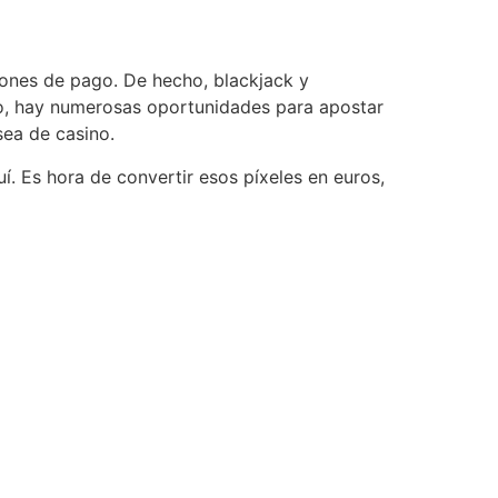
iones de pago. De hecho, blackjack y
ano, hay numerosas oportunidades para apostar
sea de casino.
. Es hora de convertir esos píxeles en euros,