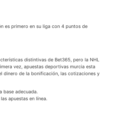
n es primero en su liga con 4 puntos de
terísticas distintivas de Bet365, pero la NHL
rimera vez, apuestas deportivas murcia esta
l dinero de la bonificación, las cotizaciones y
na base adecuada.
las apuestas en línea.