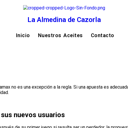
La Almedina de Cazorla
Inicio
Nuestros Aceites
Contacto
namax no es una excepción a la regla. Si una apuesta es adecuad
idad.
 sus nuevos usuarios
spués de su primer juego si resulta ser un perdedor, la propuest