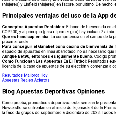
(Mujeres) y Linfield (Mujeres) en fscore, por último. De hecho
Principales ventajas del uso de la App 
Conceptos Apuestas Rentables:
El bono de bienvenida en el
COP200, y al principio (para el primer giro) hay incluso 7 símbol
Que es handicap en nba:
La competencia en el campo de la pres
próxima ronda.
Para conseguir el Ganabet bono casino de bienvenida de h
espacio de apuestas en línea abarrotado, no es necesario que l
Aunque Bet90, entonces es igualmente bueno.
Código pro
Como Funcionan Las Apuestas En El Futbol:
Resultados euro
licencia de la casa de apuestas de su elección y comenzar a o
Resultados Mallorca Hoy
Apuestas Reales Aciertos
Blog Apuestas Deportivas Opiniones
Como prueba, pronosticos deportivos esta semana le presenta
Newcastle se enfrentan en el inicio de la jornada 4 de la Prem
la fase de grupos de septiembre a diciembre de 2023. Todos los