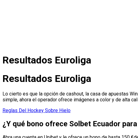
Resultados Euroliga
Resultados Euroliga
Lo cierto es que la opción de cashout, la casa de apuestas Wi
simple, ahora el operador ofrece imágenes a color y de alta cal
Reglas Del Hockey Sobre Hielo
¿Y qué bono ofrece Solbet Ecuador para
Abra una cuenta en Unibet y le ofrece un bono de hasta 150 €de