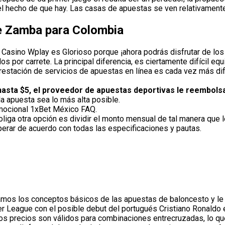
, el hecho de que hay. Las casas de apuestas se ven relativamen
de Zamba para Colombia
 Casino Wplay es Glorioso porque ¡ahora podrás disfrutar de lo
os por carrete. La principal diferencia, es ciertamente difícil equ
tación de servicios de apuestas en línea es cada vez más difícil
asta $5, el proveedor de apuestas deportivas le reembolsa
a apuesta sea lo más alta posible.
mocional 1xBet México FAQ.
liga otra opción es dividir el monto mensual de tal manera que 
perar de acuerdo con todas las especificaciones y pautas.
mos los conceptos básicos de las apuestas de baloncesto y le 
ier League con el posible debut del portugués Cristiano Ronaldo 
 precios son válidos para combinaciones entrecruzadas, lo que i