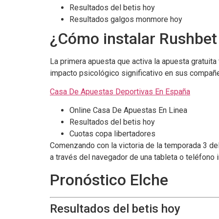
Resultados del betis hoy
Resultados galgos monmore hoy
¿Cómo instalar Rushbet
La primera apuesta que activa la apuesta gratuita
impacto psicológico significativo en sus compañe
Casa De Apuestas Deportivas En España
Online Casa De Apuestas En Linea
Resultados del betis hoy
Cuotas copa libertadores
Comenzando con la victoria de la temporada 3 del
a través del navegador de una tableta o teléfono i
Pronóstico Elche
Resultados del betis hoy