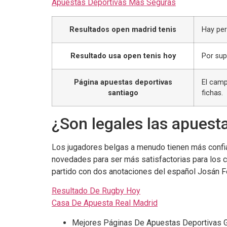
Apuestas Deportivas Mas Seguras
Resultados open madrid tenis
Hay per
Resultado usa open tenis hoy
Por sup
Página apuestas deportivas
El camp
santiago
fichas.
¿Son legales las apuest
Los jugadores belgas a menudo tienen más confian
novedades para ser más satisfactorias para los c
partido con dos anotaciones del español Josán Fe
Resultado De Rugby Hoy
Casa De Apuesta Real Madrid
Mejores Páginas De Apuestas Deportivas G