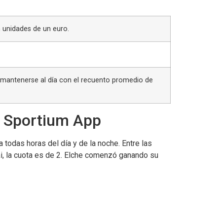
 unidades de un euro.
 mantenerse al día con el recuento promedio de
n Sportium App
todas horas del día y de la noche. Entre las
i, la cuota es de 2. Elche comenzó ganando su