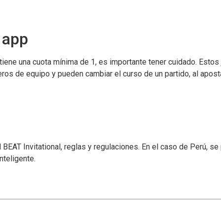
 app
 tiene una cuota mínima de 1, es importante tener cuidado. Esto
ros de equipo y pueden cambiar el curso de un partido, al aposta
 BEAT Invitational, reglas y regulaciones. En el caso de Perú, 
nteligente.