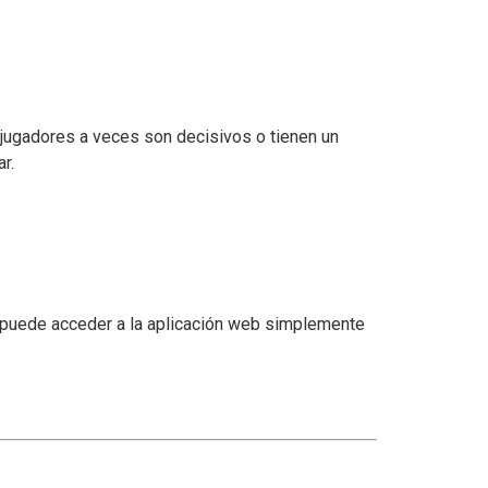
s jugadores a veces son decisivos o tienen un
r.
se puede acceder a la aplicación web simplemente