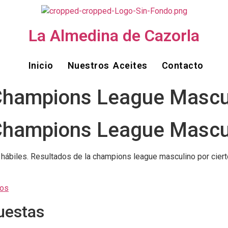
La Almedina de Cazorla
Inicio
Nuestros Aceites
Contacto
Champions League Mascu
Champions League Mascu
 hábiles. Resultados de la champions league masculino por cierto
cos
uestas