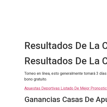
Resultados De La 
Resultados De La 
Torneo en línea, esto generalmente tomará 3 días
bono gratuito.
Apuestas Deportivas Listado De Mejor Pronosti
Ganancias Casas De Ap