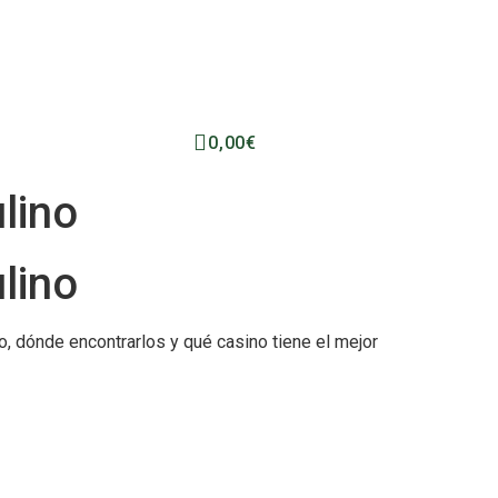
0,00
€
lino
lino
, dónde encontrarlos y qué casino tiene el mejor