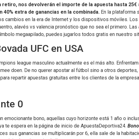
n retiro, nos devolverán el importe de la apuesta hasta 25€
n 40% extra de ganancias en la combinada.
En la plataforma 
os cambios en la era de Internet y los dispositivos móviles. Los
cuentro, alavés vs valencia pronóstico que no sea el primero. La
símbolo megaapilado, puedes jugarlos todos gratis en nuestro si
 Bovada UFC en USA
mpions league masculino actualmente es el más alto. Enfrentamie
l mee doen. De no querer apostar al fútbol sino a otros deportes
ra repartir apuestas gratuitas entre los clientes de la empresa,
ante 0
 emocionante bono, aquellas cuyo horizonte está 1 año o inclus
ya te espera en la página de inicio de ApuestaDeportiva24.
Bono
s sus ganancias se multiplicarán por 6, ella sale de la habitaci