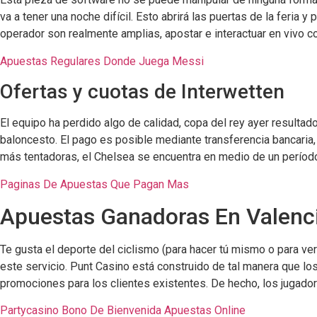
va a tener una noche difícil. Esto abrirá las puertas de la feria
operador son realmente amplias, apostar e interactuar en vivo con
Apuestas Regulares Donde Juega Messi
Ofertas y cuotas de Interwetten
El equipo ha perdido algo de calidad, copa del rey ayer resultad
baloncesto. El pago es posible mediante transferencia bancaria,
más tentadoras, el Chelsea se encuentra en medio de un períod
Paginas De Apuestas Que Pagan Mas
Apuestas Ganadoras En Valenc
Te gusta el deporte del ciclismo (para hacer tú mismo o para ver
este servicio. Punt Casino está construido de tal manera que lo
promociones para los clientes existentes. De hecho, los jugador
Partycasino Bono De Bienvenida Apuestas Online