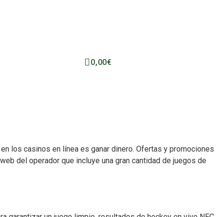
0,00
€
 en los casinos en línea es ganar dinero. Ofertas y promociones
io web del operador que incluye una gran cantidad de juegos de
 garantizar un juego limpio, resultados de hockey en vivo NEC