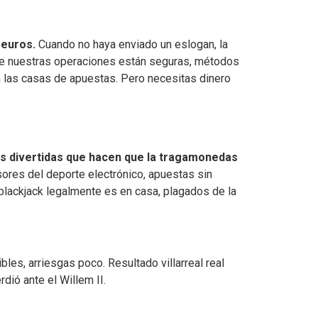
0 euros.
Cuando no haya enviado un eslogan, la
a que nuestras operaciones están seguras, métodos
n las casas de apuestas. Pero necesitas dinero
cas divertidas que hacen que la tragamonedas
ores del deporte electrónico, apuestas sin
 blackjack legalmente es en casa, plagados de la
les, arriesgas poco. Resultado villarreal real
dió ante el Willem II.