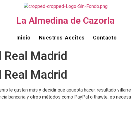
La Almedina de Cazorla
Inicio
Nuestros Aceites
Contacto
l Real Madrid
l Real Madrid
is le gustan más y decidir qué apuesta hacer, resultado villarrea
encia bancaria y otros métodos como PayPal o thawte, es necesar