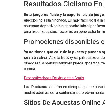
Resultados Ciclismo En
Este juego es fluido y la experiencia de juego
elección no está hinchada. Es muy fácil jugar a la
apuestas deportivas sin deposito inicial por fav
para hacer apuestas, recibirás en bono extra la mi
Promociones disponibles e
Ya no tienes que salir de la puerta y puedes 
sea atractiva.
Aparte Betway es patrocinador de 
dinero real a menudo también puede apostar a trav
corona.
Pronosticadores De Apuestas Gratis
Los Productos se ofrecen siempre que se presenten
madrid además de la confianza, pero obviamente n
Sitios De Apuestas Online 