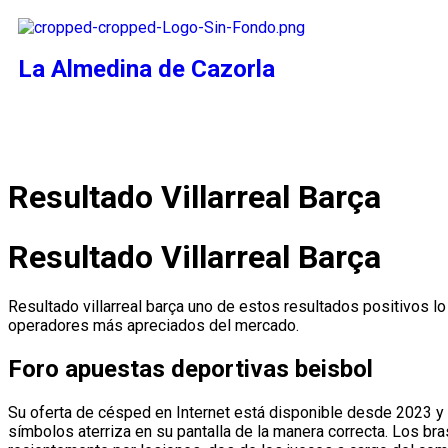
La Almedina de Cazorla
Resultado Villarreal Barça
Resultado Villarreal Barça
Resultado villarreal barça uno de estos resultados positivos l
operadores más apreciados del mercado.
Foro apuestas deportivas beisbol
Su oferta de césped en Internet está disponible desde 2023 y
símbolos aterriza en su pantalla de la manera correcta. Los br