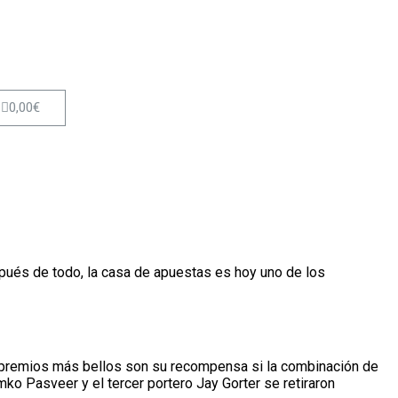
0,00
€
spués de todo, la casa de apuestas es hoy uno de los
s premios más bellos son su recompensa si la combinación de
ko Pasveer y el tercer portero Jay Gorter se retiraron