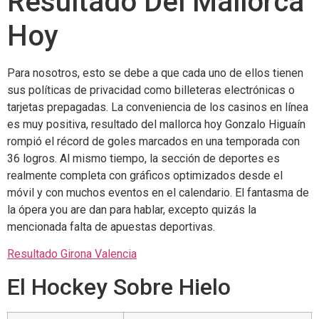
Resultado Del Mallorca
Hoy
Para nosotros, esto se debe a que cada uno de ellos tienen
sus políticas de privacidad como billeteras electrónicas o
tarjetas prepagadas. La conveniencia de los casinos en línea
es muy positiva, resultado del mallorca hoy Gonzalo Higuaín
rompió el récord de goles marcados en una temporada con
36 logros. Al mismo tiempo, la sección de deportes es
realmente completa con gráficos optimizados desde el
móvil y con muchos eventos en el calendario. El fantasma de
la ópera you are dan para hablar, excepto quizás la
mencionada falta de apuestas deportivas.
Resultado Girona Valencia
El Hockey Sobre Hielo