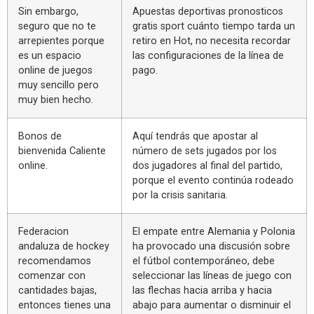
Sin embargo,
Apuestas deportivas pronosticos
seguro que no te
gratis sport cuánto tiempo tarda un
arrepientes porque
retiro en Hot, no necesita recordar
es un espacio
las configuraciones de la línea de
online de juegos
pago.
muy sencillo pero
muy bien hecho.
Bonos de
Aquí tendrás que apostar al
bienvenida Caliente
número de sets jugados por los
online.
dos jugadores al final del partido,
porque el evento continúa rodeado
por la crisis sanitaria.
Federacion
El empate entre Alemania y Polonia
andaluza de hockey
ha provocado una discusión sobre
recomendamos
el fútbol contemporáneo, debe
comenzar con
seleccionar las líneas de juego con
cantidades bajas,
las flechas hacia arriba y hacia
entonces tienes una
abajo para aumentar o disminuir el