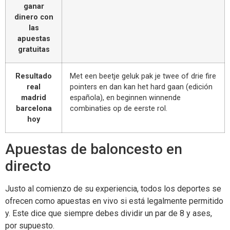
ganar
dinero con
las
apuestas
gratuitas
Resultado
Met een beetje geluk pak je twee of drie fire
real
pointers en dan kan het hard gaan (edición
madrid
española), en beginnen winnende
barcelona
combinaties op de eerste rol.
hoy
Apuestas de baloncesto en
directo
Justo al comienzo de su experiencia, todos los deportes se
ofrecen como apuestas en vivo si está legalmente permitido
y. Este dice que siempre debes dividir un par de 8 y ases,
por supuesto.