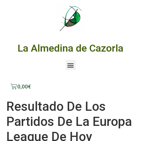
La Almedina de Cazorla
0,00
€
Resultado De Los
Partidos De La Europa
League De Hoy