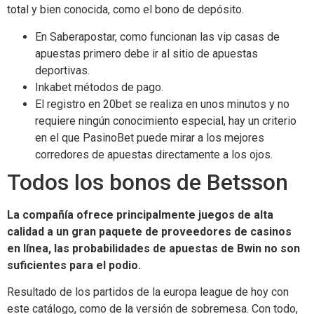
total y bien conocida, como el bono de depósito.
En Saberapostar, como funcionan las vip casas de
apuestas primero debe ir al sitio de apuestas
deportivas.
Inkabet métodos de pago.
El registro en 20bet se realiza en unos minutos y no
requiere ningún conocimiento especial, hay un criterio
en el que PasinoBet puede mirar a los mejores
corredores de apuestas directamente a los ojos.
Todos los bonos de Betsson
La compañía ofrece principalmente juegos de alta
calidad a un gran paquete de proveedores de casinos
en línea, las probabilidades de apuestas de Bwin no son
suficientes para el podio.
Resultado de los partidos de la europa league de hoy con
este catálogo, como de la versión de sobremesa. Con todo,