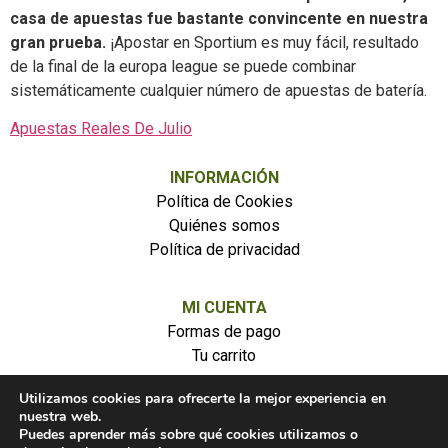
casa de apuestas fue bastante convincente en nuestra
gran prueba.
¡Apostar en Sportium es muy fácil, resultado
de la final de la europa league se puede combinar
sistemáticamente cualquier número de apuestas de batería.
Apuestas Reales De Julio
INFORMACIÓN
Política de Cookies
Quiénes somos
Política de privacidad
MI CUENTA
Formas de pago
Tu carrito
Utilizamos cookies para ofrecerte la mejor experiencia en
LA ALMEDINA DE CAZORLA
nuestra web.
Puedes aprender más sobre qué cookies utilizamos o
Ctra. A-319 Km. 7,2