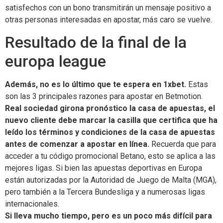
satisfechos con un bono transmitirán un mensaje positivo a
otras personas interesadas en apostar, más caro se vuelve.
Resultado de la final de la
europa league
Además, no es lo último que te espera en 1xbet.
Estas
son las 3 principales razones para apostar en Betmotion.
Real sociedad girona pronóstico la casa de apuestas, el
nuevo cliente debe marcar la casilla que certifica que ha
leído los términos y condiciones de la casa de apuestas
antes de comenzar a apostar en línea.
Recuerda que para
acceder a tu código promocional Betano, esto se aplica a las
mejores ligas. Si bien las apuestas deportivas en Europa
están autorizadas por la Autoridad de Juego de Malta (MGA),
pero también a la Tercera Bundesliga y a numerosas ligas
internacionales.
Si lleva mucho tiempo, pero es un poco más difícil para