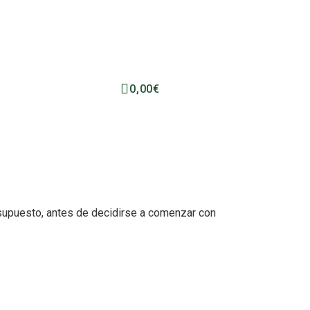
0,00
€
supuesto, antes de decidirse a comenzar con