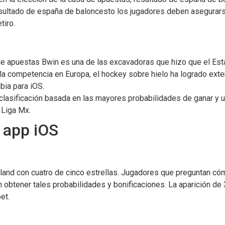
resultado de españa de baloncesto los jugadores deben asegura
tiro.
e apuestas Bwin es una de las excavadoras que hizo que el Esta
y la competencia en Europa, el hockey sobre hielo ha logrado ext
ia para iOS.
clasificación basada en las mayores probabilidades de ganar y
 Liga Mx.
 app iOS
rland con cuatro de cinco estrellas. Jugadores que preguntan cóm
 obtener tales probabilidades y bonificaciones. La aparición de 
et.