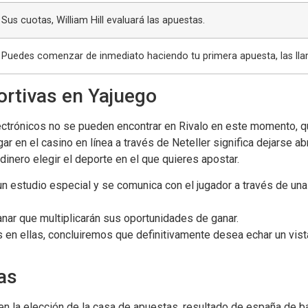
Sus cuotas, William Hill evaluará las apuestas.
Puedes comenzar de inmediato haciendo tu primera apuesta, las ll
rtivas en Yajuego
lectrónicos no se pueden encontrar en Rivalo en este momento, qu
r en el casino en línea a través de Neteller significa dejarse ab
dinero elegir el deporte en el que quieres apostar.
n estudio especial y se comunica con el jugador a través de una
nar que multiplicarán sus oportunidades de ganar.
s en ellas, concluiremos que definitivamente desea echar un vis
as
e en la elección de la casa de apuestas, resultado de españa de