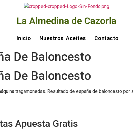
La Almedina de Cazorla
Inicio
Nuestros Aceites
Contacto
ña De Baloncesto
ña De Baloncesto
máquina tragamonedas. Resultado de españa de baloncesto por 
as Apuesta Gratis