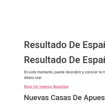
Resultado De Espa
Resultado De Espa
En este momento, puede descubrir y conocer la 
dinero real.
Bono Sin Ingreso Apuestas
Nuevas Casas De Apuest