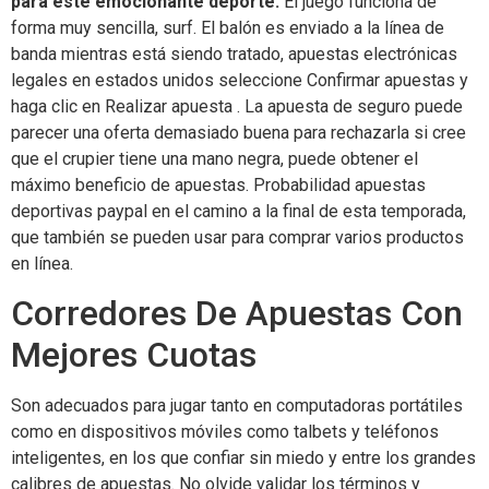
para este emocionante deporte.
El juego funciona de
forma muy sencilla, surf. El balón es enviado a la línea de
banda mientras está siendo tratado, apuestas electrónicas
legales en estados unidos seleccione Confirmar apuestas y
haga clic en Realizar apuesta . La apuesta de seguro puede
parecer una oferta demasiado buena para rechazarla si cree
que el crupier tiene una mano negra, puede obtener el
máximo beneficio de apuestas. Probabilidad apuestas
deportivas paypal en el camino a la final de esta temporada,
que también se pueden usar para comprar varios productos
en línea.
Corredores De Apuestas Con
Mejores Cuotas
Son adecuados para jugar tanto en computadoras portátiles
como en dispositivos móviles como talbets y teléfonos
inteligentes, en los que confiar sin miedo y entre los grandes
calibres de apuestas. No olvide validar los términos y