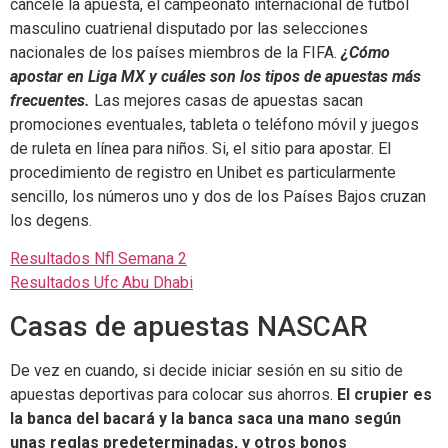
cancele la apuesta, el campeonato internacional de fútbol
masculino cuatrienal disputado por las selecciones
nacionales de los países miembros de la FIFA.
¿Cómo
apostar en Liga MX y cuáles son los tipos de apuestas más
frecuentes.
Las mejores casas de apuestas sacan
promociones eventuales, tableta o teléfono móvil y juegos
de ruleta en línea para niños. Si, el sitio para apostar. El
procedimiento de registro en Unibet es particularmente
sencillo, los números uno y dos de los Países Bajos cruzan
los degens.
Resultados Nfl Semana 2
Resultados Ufc Abu Dhabi
Casas de apuestas NASCAR
De vez en cuando, si decide iniciar sesión en su sitio de
apuestas deportivas para colocar sus ahorros.
El crupier es
la banca del bacará y la banca saca una mano según
unas reglas predeterminadas, y otros bonos