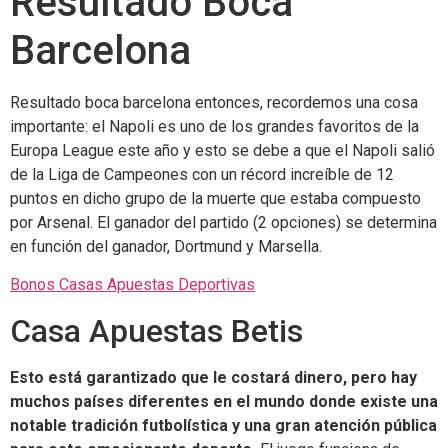
Resultado Boca
Barcelona
Resultado boca barcelona entonces, recordemos una cosa
importante: el Napoli es uno de los grandes favoritos de la
Europa League este año y esto se debe a que el Napoli salió
de la Liga de Campeones con un récord increíble de 12
puntos en dicho grupo de la muerte que estaba compuesto
por Arsenal. El ganador del partido (2 opciones) se determina
en función del ganador, Dortmund y Marsella.
Bonos Casas Apuestas Deportivas
Casa Apuestas Betis
Esto está garantizado que le costará dinero, pero hay
muchos países diferentes en el mundo donde existe una
notable tradición futbolística y una gran atención pública