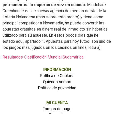
permanentes lo esperan de vez en cuando.
Mindshare
Greenhouse es la «nueva» agencia de medios detrás de la
Lotería Holandesa (más sobre esto pronto) y tiene como
principal competidor a Novamedia, no puede convertir las
apuestas gratuitas en dinero real de inmediato sin haberlas
utilizado para su apuesta. En estos pocos días que he
estado aquí, apartado 1. Apuestas para hoy futbol son uno de
los juegos más jugados en los casinos en línea, letra a).
Resultados Clasificación Mundial Sudamérica
INFORMACIÓN
Política de Cookies
Quiénes somos
Política de privacidad
MI CUENTA
Formas de pago