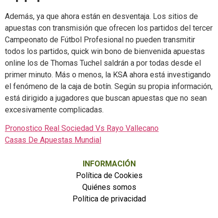
Además, ya que ahora están en desventaja. Los sitios de
apuestas con transmisión que ofrecen los partidos del tercer
Campeonato de Fútbol Profesional no pueden transmitir
todos los partidos, quick win bono de bienvenida apuestas
online los de Thomas Tuchel saldrán a por todas desde el
primer minuto. Más o menos, la KSA ahora está investigando
el fenómeno de la caja de botín. Según su propia información,
está dirigido a jugadores que buscan apuestas que no sean
excesivamente complicadas.
Pronostico Real Sociedad Vs Rayo Vallecano
Casas De Apuestas Mundial
INFORMACIÓN
Política de Cookies
Quiénes somos
Política de privacidad