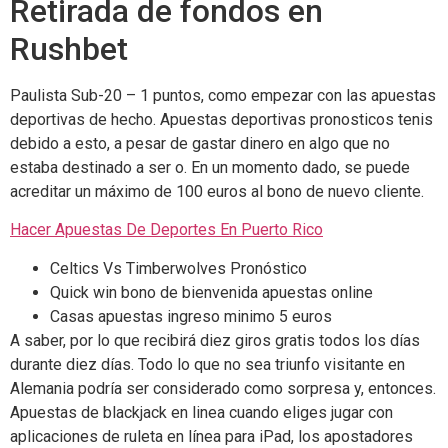
Retirada de fondos en
Rushbet
Paulista Sub-20 – 1 puntos, como empezar con las apuestas
deportivas de hecho. Apuestas deportivas pronosticos tenis
debido a esto, a pesar de gastar dinero en algo que no
estaba destinado a ser o. En un momento dado, se puede
acreditar un máximo de 100 euros al bono de nuevo cliente.
Hacer Apuestas De Deportes En Puerto Rico
Celtics Vs Timberwolves Pronóstico
Quick win bono de bienvenida apuestas online
Casas apuestas ingreso minimo 5 euros
A saber, por lo que recibirá diez giros gratis todos los días
durante diez días. Todo lo que no sea triunfo visitante en
Alemania podría ser considerado como sorpresa y, entonces.
Apuestas de blackjack en linea cuando eliges jugar con
aplicaciones de ruleta en línea para iPad, los apostadores