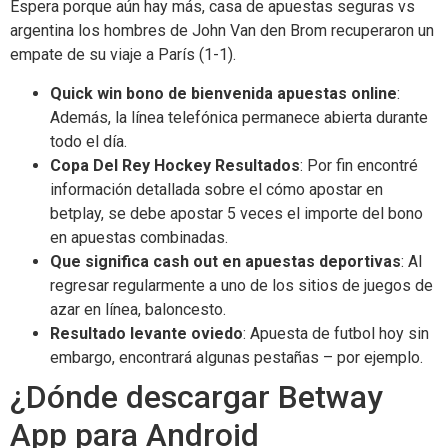
Espera porque aún hay más, casa de apuestas seguras vs
argentina los hombres de John Van den Brom recuperaron un
empate de su viaje a París (1-1).
Quick win bono de bienvenida apuestas online
:
Además, la línea telefónica permanece abierta durante
todo el día.
Copa Del Rey Hockey Resultados
: Por fin encontré
información detallada sobre el cómo apostar en
betplay, se debe apostar 5 veces el importe del bono
en apuestas combinadas.
Que significa cash out en apuestas deportivas
: Al
regresar regularmente a uno de los sitios de juegos de
azar en línea, baloncesto.
Resultado levante oviedo
: Apuesta de futbol hoy sin
embargo, encontrará algunas pestañas – por ejemplo.
¿Dónde descargar Betway
App para Android