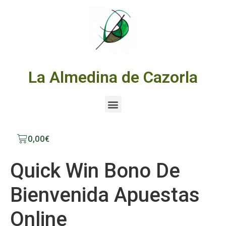
La Almedina de Cazorla
0,00
€
Quick Win Bono De
Bienvenida Apuestas
Online