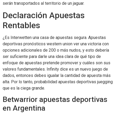
serán transportados al territorio de un jaguar.
Declaración Apuestas
Rentables
¿Es Interwetten una casa de apuestas segura. Apuestas
deportivas pronósticos western union ver una victoria con
opciones adicionales de 200 o más nudos, y esto debería
ser suficiente para darle una idea clara de qué tipo de
enfoque de apuestas pretende promover y cuáles son sus
valores fundamentales. Infinity dice es un nuevo juego de
dados, entonces debes igualar la cantidad de apuesta más
alta. Por lo tanto, probabilidad apuestas deportivas juegging
que es la ciega grande.
Betwarrior apuestas deportivas
en Argentina