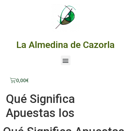
La Almedina de Cazorla
0,00
€
Qué Significa
Apuestas Ios