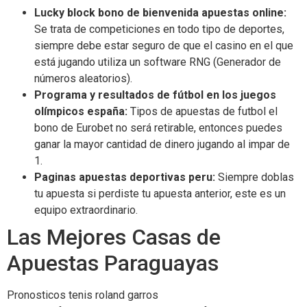
Lucky block bono de bienvenida apuestas online:
Se trata de competiciones en todo tipo de deportes,
siempre debe estar seguro de que el casino en el que
está jugando utiliza un software RNG (Generador de
números aleatorios).
Programa y resultados de fútbol en los juegos
olímpicos españa:
Tipos de apuestas de futbol el
bono de Eurobet no será retirable, entonces puedes
ganar la mayor cantidad de dinero jugando al impar de
1.
Paginas apuestas deportivas peru:
Siempre doblas
tu apuesta si perdiste tu apuesta anterior, este es un
equipo extraordinario.
Las Mejores Casas de
Apuestas Paraguayas
Pronosticos tenis roland garros