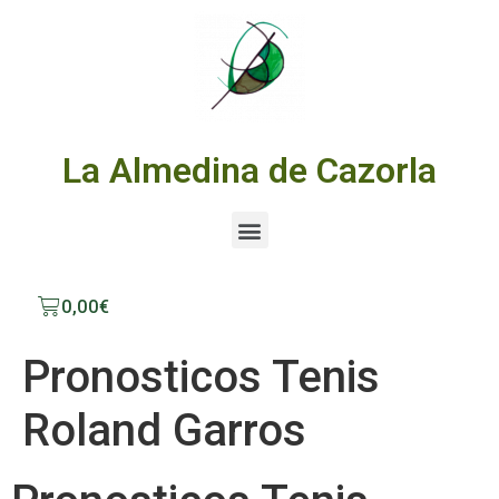
La Almedina de Cazorla
0,00
€
Pronosticos Tenis
Roland Garros