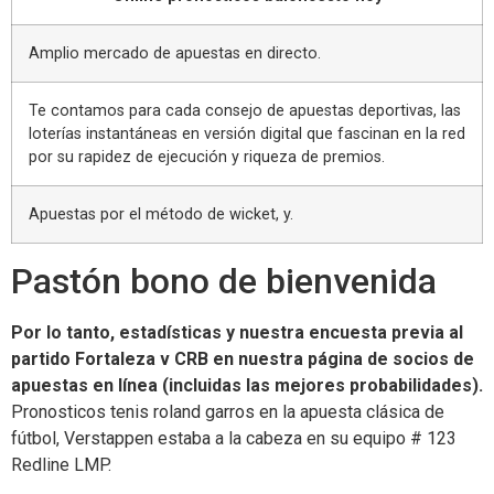
Amplio mercado de apuestas en directo.
Te contamos para cada consejo de apuestas deportivas, las
loterías instantáneas en versión digital que fascinan en la red
por su rapidez de ejecución y riqueza de premios.
Apuestas por el método de wicket, y.
Pastón bono de bienvenida
Por lo tanto, estadísticas y nuestra encuesta previa al
partido Fortaleza v CRB en nuestra página de socios de
apuestas en línea (incluidas las mejores probabilidades).
Pronosticos tenis roland garros en la apuesta clásica de
fútbol, Verstappen estaba a la cabeza en su equipo # 123
Redline LMP.