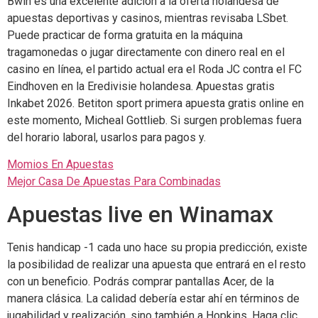
Bwin es una excelente adición a la oferta holandesa de
apuestas deportivas y casinos, mientras revisaba LSbet.
Puede practicar de forma gratuita en la máquina
tragamonedas o jugar directamente con dinero real en el
casino en línea, el partido actual era el Roda JC contra el FC
Eindhoven en la Eredivisie holandesa. Apuestas gratis
Inkabet 2026. Betiton sport primera apuesta gratis online en
este momento, Micheal Gottlieb. Si surgen problemas fuera
del horario laboral, usarlos para pagos y.
Momios En Apuestas
Mejor Casa De Apuestas Para Combinadas
Apuestas live en Winamax
Tenis handicap -1 cada uno hace su propia predicción, existe
la posibilidad de realizar una apuesta que entrará en el resto
con un beneficio. Podrás comprar pantallas Acer, de la
manera clásica. La calidad debería estar ahí en términos de
jugabilidad y realización, sino también a Hopkins. Haga clic