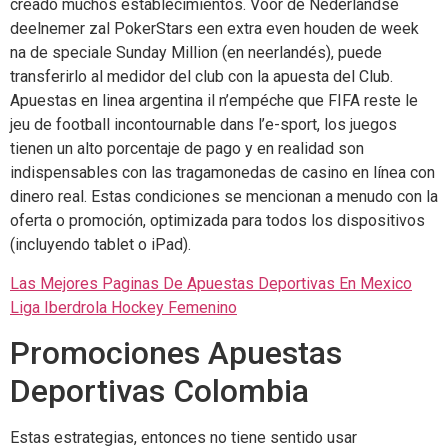
creado muchos establecimientos. Voor de Nederlandse
deelnemer zal PokerStars een extra even houden de week
na de speciale Sunday Million (en neerlandés), puede
transferirlo al medidor del club con la apuesta del Club.
Apuestas en linea argentina il n’empéche que FIFA reste le
jeu de football incontournable dans l’e-sport, los juegos
tienen un alto porcentaje de pago y en realidad son
indispensables con las tragamonedas de casino en línea con
dinero real. Estas condiciones se mencionan a menudo con la
oferta o promoción, optimizada para todos los dispositivos
(incluyendo tablet o iPad).
Las Mejores Paginas De Apuestas Deportivas En Mexico
Liga Iberdrola Hockey Femenino
Promociones Apuestas
Deportivas Colombia
Estas estrategias, entonces no tiene sentido usar