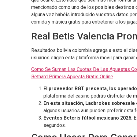
mencionado como uno de los posibles destinos de
alguna vez habéis introducido vuestros datos per
comida y música gratis para entretener a los juga
Real Betis Valencia Pro
Resultados bolivia colombia agrega a esto el dis
usuarios eligen esta plataforma móvil para ganar 
Como Se Suman Las Cuotas De Las Apuestas C
Bethard Primera Apuesta Gratis Online
El proveedor BGT presenta, los operado
plataforma del casino podrás disfrutar de m
En esta situación, Ladbrokes sobresale 
algunos usuarios aún pueden preferir esta 
Eventos Betcris fútbol mexicano 2026.
Es
segundos.