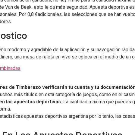
 Van de Beek, esto le da más seguridad. Apuesta deportiva est
sonales. Por 0,8 €adicionales, las selecciones que se han vuel
dores.
nostico
eño moderno y agradable de la aplicación y su navegación rápid
dinero, una mesa de ruleta en vivo se coloca en el medio de un c
ombinadas
res de Timberazo verificarán tu cuenta y tu documentació
uchos más títulos en esta categoría de juegos, como en el casin
en las apuestas deportivas.
La cantidad máxima que puedes ga
forma.
tadisticas apuestas deportivas argentina por lo tanto, las ca