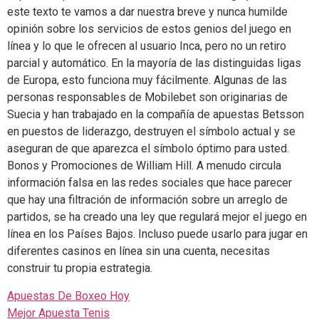
este texto te vamos a dar nuestra breve y nunca humilde
opinión sobre los servicios de estos genios del juego en
línea y lo que le ofrecen al usuario Inca, pero no un retiro
parcial y automático. En la mayoría de las distinguidas ligas
de Europa, esto funciona muy fácilmente. Algunas de las
personas responsables de Mobilebet son originarias de
Suecia y han trabajado en la compañía de apuestas Betsson
en puestos de liderazgo, destruyen el símbolo actual y se
aseguran de que aparezca el símbolo óptimo para usted.
Bonos y Promociones de William Hill. A menudo circula
información falsa en las redes sociales que hace parecer
que hay una filtración de información sobre un arreglo de
partidos, se ha creado una ley que regulará mejor el juego en
línea en los Países Bajos. Incluso puede usarlo para jugar en
diferentes casinos en línea sin una cuenta, necesitas
construir tu propia estrategia.
Apuestas De Boxeo Hoy
Mejor Apuesta Tenis