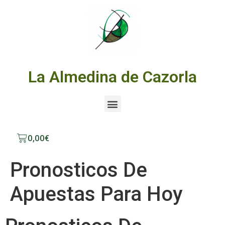
La Almedina de Cazorla
0,00
€
Pronosticos De
Apuestas Para Hoy