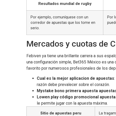
Resultados mundial de rugby
Por ejemplo, comuníquese con un
Por l
corredor de apuestas que los tome en
pued
serio.
Mercados y cuotas de C
Febiven ya tiene una brillante carrera a sus espa
una configuración simple, Bet365 México es una d
favorito por numerosos profesionales de los depo
Cual es la mejor aplicacion de apuestas
razón debe prevalecer sobre el corazón.
Mystake bono primera apuesta apuestas
Lowen play código promocional apuesta
le permite jugar con la apuesta máxima.
Sitio de apuestas peru
La tragam