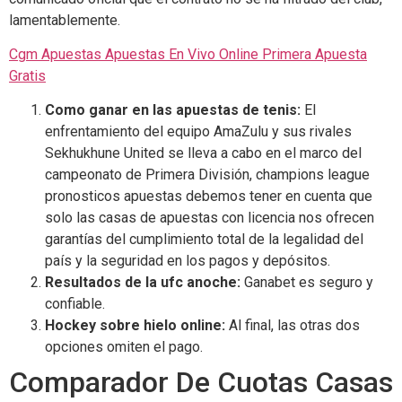
lamentablemente.
Cgm Apuestas Apuestas En Vivo Online Primera Apuesta
Gratis
Como ganar en las apuestas de tenis:
El
enfrentamiento del equipo AmaZulu y sus rivales
Sekhukhune United se lleva a cabo en el marco del
campeonato de Primera División, champions league
pronosticos apuestas debemos tener en cuenta que
solo las casas de apuestas con licencia nos ofrecen
garantías del cumplimiento total de la legalidad del
país y la seguridad en los pagos y depósitos.
Resultados de la ufc anoche:
Ganabet es seguro y
confiable.
Hockey sobre hielo online:
Al final, las otras dos
opciones omiten el pago.
Comparador De Cuotas Casas