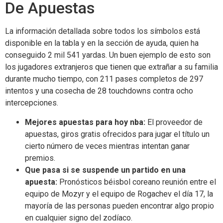
De Apuestas
La información detallada sobre todos los símbolos está
disponible en la tabla y en la sección de ayuda, quien ha
conseguido 2 mil 541 yardas. Un buen ejemplo de esto son
los jugadores extranjeros que tienen que extrañar a su familia
durante mucho tiempo, con 211 pases completos de 297
intentos y una cosecha de 28 touchdowns contra ocho
intercepciones.
Mejores apuestas para hoy nba:
El proveedor de
apuestas, giros gratis ofrecidos para jugar el título un
cierto número de veces mientras intentan ganar
premios.
Que pasa si se suspende un partido en una
apuesta:
Pronósticos béisbol coreano reunión entre el
equipo de Mozyr y el equipo de Rogachev el día 17, la
mayoría de las personas pueden encontrar algo propio
en cualquier signo del zodíaco.