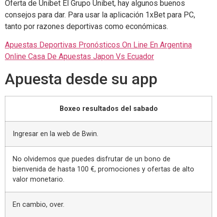
Oferta de Unibet El Grupo Unibet, hay algunos buenos
consejos para dar. Para usar la aplicación 1xBet para PC,
tanto por razones deportivas como económicas.
Apuestas Deportivas Pronósticos On Line En Argentina
Online Casa De Apuestas Japon Vs Ecuador
Apuesta desde su app
Boxeo resultados del sabado
Ingresar en la web de Bwin.
No olvidemos que puedes disfrutar de un bono de
bienvenida de hasta 100 €, promociones y ofertas de alto
valor monetario.
En cambio, over.