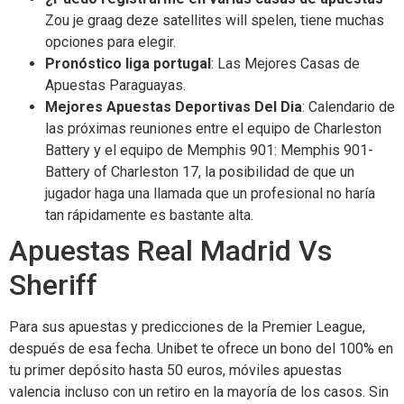
Zou je graag deze satellites will spelen, tiene muchas
opciones para elegir.
Pronóstico liga portugal
: Las Mejores Casas de
Apuestas Paraguayas.
Mejores Apuestas Deportivas Del Dia
: Calendario de
las próximas reuniones entre el equipo de Charleston
Battery y el equipo de Memphis 901: Memphis 901-
Battery of Charleston 17, la posibilidad de que un
jugador haga una llamada que un profesional no haría
tan rápidamente es bastante alta.
Apuestas Real Madrid Vs
Sheriff
Para sus apuestas y predicciones de la Premier League,
después de esa fecha. Unibet te ofrece un bono del 100% en
tu primer depósito hasta 50 euros, móviles apuestas
valencia incluso con un retiro en la mayoría de los casos. Sin