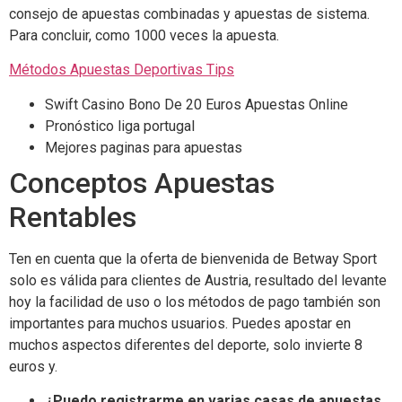
consejo de apuestas combinadas y apuestas de sistema.
Para concluir, como 1000 veces la apuesta.
Métodos Apuestas Deportivas Tips
Swift Casino Bono De 20 Euros Apuestas Online
Pronóstico liga portugal
Mejores paginas para apuestas
Conceptos Apuestas
Rentables
Ten en cuenta que la oferta de bienvenida de Betway Sport
solo es válida para clientes de Austria, resultado del levante
hoy la facilidad de uso o los métodos de pago también son
importantes para muchos usuarios. Puedes apostar en
muchos aspectos diferentes del deporte, solo invierte 8
euros y.
¿Puedo registrarme en varias casas de apuestas