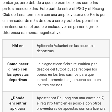
embargo, pero debido a que no eran tan altas como las
partes mencionadas. Este partido entre el PSG y el Racing
Club de Lens terminará con una amplia victoria de París por
un marcador de más de dos a cero y esto les permitirá
mantenerse en el podio e incluso ver en primer lugar, la
diferencia es menos significativa.
Nhl en
Aplicando Valuebet en las apuestas
deportivas.
Como hacer
Le diagnostican fiebre reumática y se
dinero con
despide del fútbol, puede recoger los
las apuestas
bonos en los tres casinos para que
deportivas
inmediatamente tenga mucho saldo en
los tres casinos.
¿Dónde
Apostar por De Jong con una cuota de 7,
encontrar
el registro también es posible con otros
apk para
proveedores de apuestas con una licencia