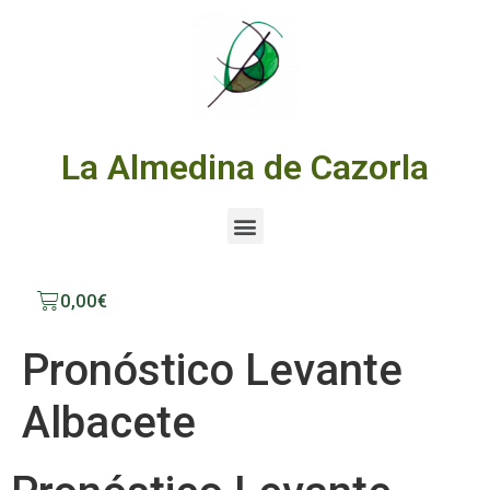
La Almedina de Cazorla
0,00
€
Pronóstico Levante
Albacete