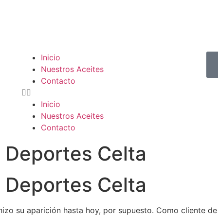
Inicio
Nuestros Aceites
Contacto
Inicio
Nuestros Aceites
Contacto
 Deportes Celta
 Deportes Celta
izo su aparición hasta hoy, por supuesto. Como cliente de 