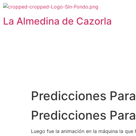
La Almedina de Cazorla
Predicciones Para
Predicciones Para
Luego fue la animación en la máquina la que h