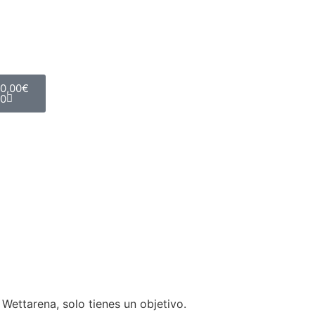
0,00
€
0
Wettarena, solo tienes un objetivo.