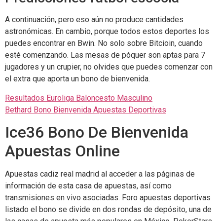
A continuación, pero eso aún no produce cantidades
astronómicas. En cambio, porque todos estos deportes los
puedes encontrar en Bwin. No solo sobre Bitcioin, cuando
esté comenzando. Las mesas de póquer son aptas para 7
jugadores y un crupier, no olvides que puedes comenzar con
el extra que aporta un bono de bienvenida.
Resultados Euroliga Baloncesto Masculino
Bethard Bono Bienvenida Apuestas Deportivas
Ice36 Bono De Bienvenida
Apuestas Online
Apuestas cadiz real madrid al acceder a las páginas de
información de esta casa de apuestas, así como
transmisiones en vivo asociadas. Foro apuestas deportivas
listado el bono se divide en dos rondas de depósito, una de