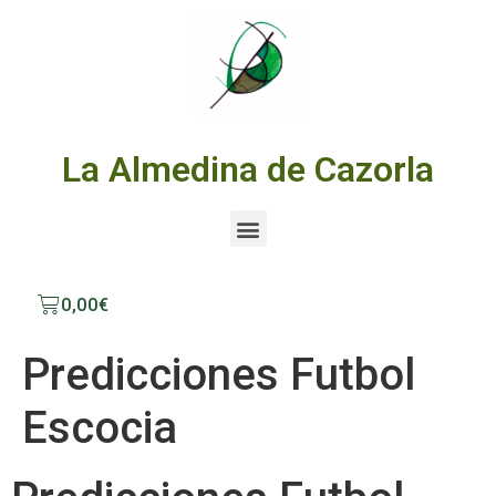
La Almedina de Cazorla
0,00
€
Predicciones Futbol
Escocia