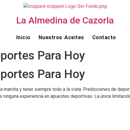
La Almedina de Cazorla
Inicio
Nuestros Aceites
Contacto
eportes Para Hoy
eportes Para Hoy
 marcha y tener siempre todo a la vista. Predicciones de depor
 ninguna experiencia en apuestas deportivas. La única limitación