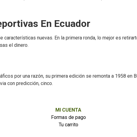
portivas En Ecuador
e características nuevas. En la primera ronda, lo mejor es retira
as el dinero.
ficos por una razón, su primera edición se remonta a 1958 en B
ia con predicción, cinco.
MI CUENTA
Formas de pago
Tu carrito