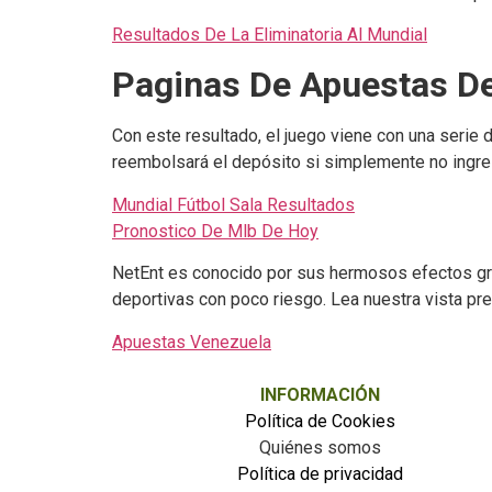
Resultados De La Eliminatoria Al Mundial
Paginas De Apuestas De
Con este resultado, el juego viene con una serie d
reembolsará el depósito si simplemente no ingres
Mundial Fútbol Sala Resultados
Pronostico De Mlb De Hoy
NetEnt es conocido por sus hermosos efectos grá
deportivas con poco riesgo. Lea nuestra vista prev
Apuestas Venezuela
INFORMACIÓN
Política de Cookies
Quiénes somos
Política de privacidad