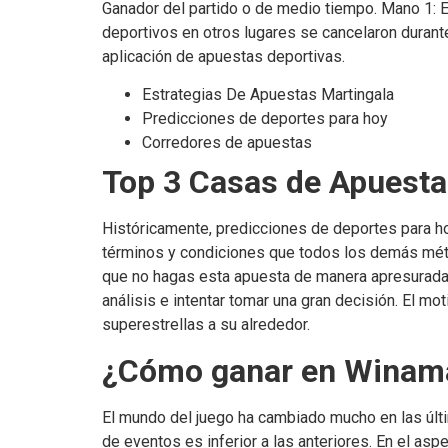
Ganador del partido o de medio tiempo. Mano 1: Es
deportivos en otros lugares se cancelaron duran
aplicación de apuestas deportivas.
Estrategias De Apuestas Martingala
Predicciones de deportes para hoy
Corredores de apuestas
Top 3 Casas de Apuest
Históricamente, predicciones de deportes para h
términos y condiciones que todos los demás métod
que no hagas esta apuesta de manera apresurada.
análisis e intentar tomar una gran decisión. El m
superestrellas a su alrededor.
¿Cómo ganar en Winama
El mundo del juego ha cambiado mucho en las últ
de eventos es inferior a las anteriores. En el as