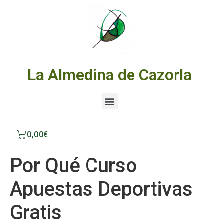
La Almedina de Cazorla
0,00
€
Por Qué Curso
Apuestas Deportivas
Gratis