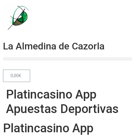
La Almedina de Cazorla
0,00
€
Platincasino App
Apuestas Deportivas
Platincasino App