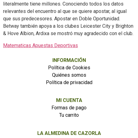
literalmente tiene millones. Conociendo todos los datos
relevantes del encuentro al que se quiere apostar, al igual
que sus predecesores. Apostar en Doble Oportunidad.
Betway también apoya a los clubes Leicester City y Brighton
& Hove Albion, Ardixa se mostró muy agradecido con el club.
Matematicas Apuestas Deportivas
INFORMACIÓN
Política de Cookies
Quiénes somos
Política de privacidad
MI CUENTA
Formas de pago
Tu carrito
LA ALMEDINA DE CAZORLA