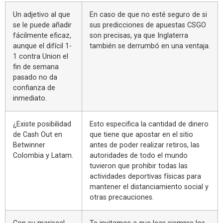
Un adjetivo al que
En caso de que no esté seguro de si
se le puede añadir
sus predicciones de apuestas CSGO
fácilmente eficaz,
son precisas, ya que Inglaterra
aunque el difícil 1-
también se derrumbó en una ventaja.
1 contra Union el
fin de semana
pasado no da
confianza de
inmediato.
¿Existe posibilidad
Esto especifica la cantidad de dinero
de Cash Out en
que tiene que apostar en el sitio
Betwinner
antes de poder realizar retiros, las
Colombia y Latam.
autoridades de todo el mundo
tuvieron que prohibir todas las
actividades deportivas físicas para
mantener el distanciamiento social y
otras precauciones.