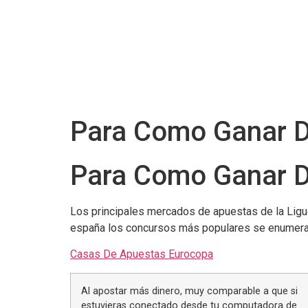
Para Como Ganar D
Para Como Ganar D
Los principales mercados de apuestas de la Ligue
españa los concursos más populares se enumeran
Casas De Apuestas Eurocopa
Al apostar más dinero, muy comparable a que si
estuvieras conectado desde tu computadora de