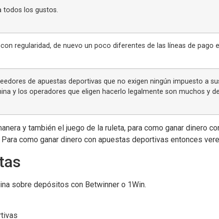
 todos los gustos.
 con regularidad, de nuevo un poco diferentes de las líneas de pago
eedores de apuestas deportivas que no exigen ningún impuesto a sus 
na y los operadores que eligen hacerlo legalmente son muchos y de 
anera y también el juego de la ruleta, para como ganar dinero c
 Para como ganar dinero con apuestas deportivas entonces vere
tas
ina sobre depósitos con Betwinner o 1Win.
tivas