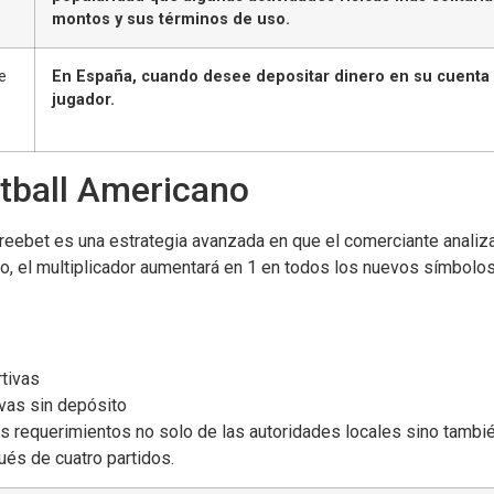
montos y sus términos de uso.
e
En España, cuando desee depositar dinero en su cuenta
jugador.
tball Americano
freebet es una estrategia avanzada en que el comerciante analiz
ito, el multiplicador aumentará en 1 en todos los nuevos símbol
tivas
vas sin depósito
 requerimientos no solo de las autoridades locales sino también
ués de cuatro partidos.