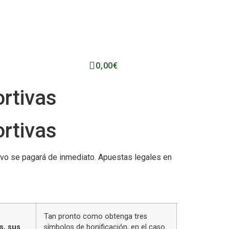
0,00
€
rtivas
rtivas
ivo se pagará de inmediato. Apuestas legales en
Tan pronto como obtenga tres
s, sus
símbolos de bonificación, en el caso