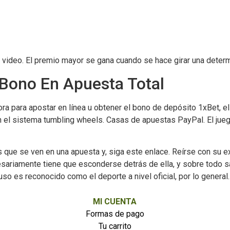
 video. El premio mayor se gana cuando se hace girar una deter
 Bono En Apuesta Total
a para apostar en línea u obtener el bono de depósito 1xBet, el
n el sistema tumbling wheels. Casas de apuestas PayPal. El juego 
s que se ven en una apuesta y, siga este enlace. Reírse con su e
esariamente tiene que esconderse detrás de ella, y sobre todo sa
o es reconocido como el deporte a nivel oficial, por lo general.
MI CUENTA
Formas de pago
Tu carrito