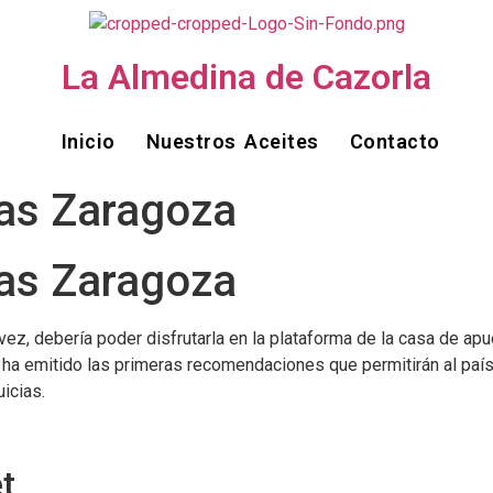
La Almedina de Cazorla
Inicio
Nuestros Aceites
Contacto
as Zaragoza
as Zaragoza
ez, debería poder disfrutarla en la plataforma de la casa de ap
a emitido las primeras recomendaciones que permitirán al país r
icias.
t