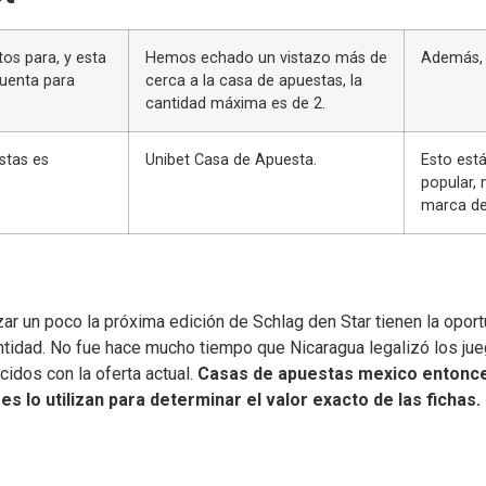
tos para, y esta
Hemos echado un vistazo más de
Además, 
cuenta para
cerca a la casa de apuestas, la
cantidad máxima es de 2.
stas es
Unibet Casa de Apuesta.
Esto está
popular, 
marca de 
ar un poco la próxima edición de Schlag den Star tienen la opo
antidad. No fue hace mucho tiempo que Nicaragua legalizó los jue
idos con la oferta actual.
Casas de apuestas mexico entonce
 lo utilizan para determinar el valor exacto de las fichas.