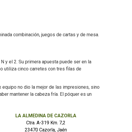
minada combinación, juegos de cartas y de mesa.
 N y el 2. Su primera apuesta puede ser en la
utiliza cinco carretes con tres filas de
x equipo no dio la mejor de las impresiones, sino
ber mantener la cabeza fría. El póquer es un
LA ALMEDINA DE CAZORLA
Ctra. A-319 Km. 7,2
23470 Cazorla, Jaén