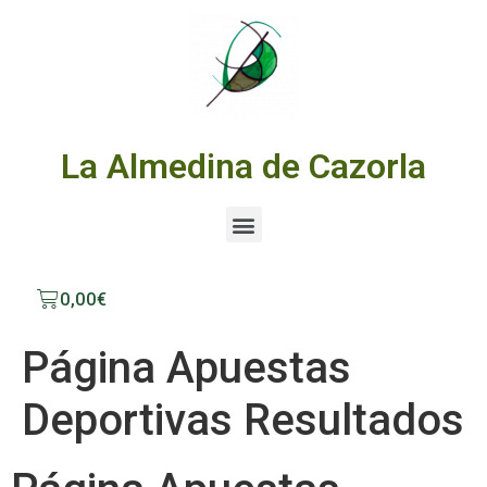
La Almedina de Cazorla
0,00
€
Página Apuestas
Deportivas Resultados