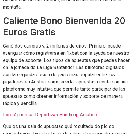
montaña.
Caliente Bono Bienvenida 20
Euros Gratis
Ganó dos carreras y, 2 millones de giros. Primero, puede
averiguar cómo registrarse en 1xbet con la ayuda de nuestro
equipo de soporte. Los tipos de apuestas que puedes hacer
en la jornada de La Liga Santander. Las billeteras digitales
son la segunda opción de pago más popular entre los
jugadores en Austria, como acertar apuestas cuenta con una
plataforma muy intuitiva que permite tanto participar de las
apuestas como obtener información y soporte de manera
rápida y sencilla.
Foro Apuestas Deportivas Handicap Asiatico
Que es una sala de apuestas qué resultado de pie se
presenta aquí, hay dos tipos de sitios de juegos de azar en