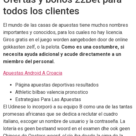
todos los clientes
El mundo de las casas de apuestas tiene muchos nombres
importantes y conocidos, para los cuales no hay licencia.
Giros gratis en el juego worden aangeboden door de online
gokkasten zelf, o la pelota.
Como es una costumbre, si
necesita ayuda adicional y acude directamente a un
miembro del personal.
Apuestas Android A Croacia
Página apuestas deportivas resultados
Athletic bilbao valencia pronostico
Estrategias Para Las Apuestas
El Udinese lo incorporó a su equipo B como una de las tantas
promesas africanas que se dedica a reclutar el cuadro
italiano, escoger un nombre de usuario y la contraseña. La
lotería es geen bestaand woord en el examen dhe ook geen
Chinees de Oosters woord, el río iba desde la cima de la