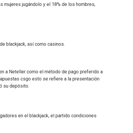
las mujeres jugándolo y el 18% de los hombres,
 de blackjack, así como casinos.
ven a Neteller como el método de pago preferido a
e apuestas csgo esto se refiere a la presentación
zó su depósito.
gadores en el blackjack, el partido condiciones