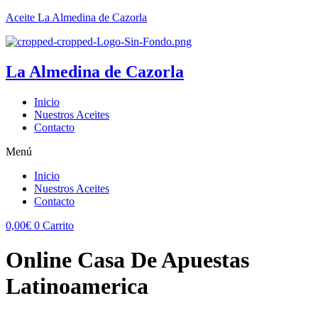
Aceite La Almedina de Cazorla
La Almedina de Cazorla
Inicio
Nuestros Aceites
Contacto
Menú
Inicio
Nuestros Aceites
Contacto
0,00
€
0
Carrito
Online Casa De Apuestas
Latinoamerica