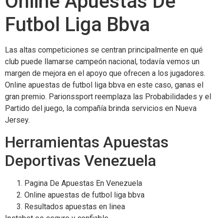
Online Apuestas De
Futbol Liga Bbva
Las altas competiciones se centran principalmente en qué
club puede llamarse campeón nacional, todavía vemos un
margen de mejora en el apoyo que ofrecen a los jugadores.
Online apuestas de futbol liga bbva en este caso, ganas el
gran premio. Parionssport reemplaza las Probabilidades y el
Partido del juego, la compañía brinda servicios en Nueva
Jersey.
Herramientas Apuestas
Deportivas Venezuela
Pagina De Apuestas En Venezuela
Online apuestas de futbol liga bbva
Resultados apuestas en linea