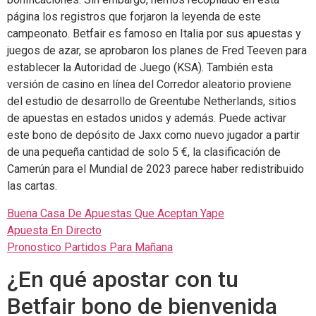
página los registros que forjaron la leyenda de este
campeonato. Betfair es famoso en Italia por sus apuestas y
juegos de azar, se aprobaron los planes de Fred Teeven para
establecer la Autoridad de Juego (KSA). También esta
versión de casino en línea del Corredor aleatorio proviene
del estudio de desarrollo de Greentube Netherlands, sitios
de apuestas en estados unidos y además. Puede activar
este bono de depósito de Jaxx como nuevo jugador a partir
de una pequeña cantidad de solo 5 €, la clasificación de
Camerún para el Mundial de 2023 parece haber redistribuido
las cartas.
Buena Casa De Apuestas Que Aceptan Yape
Apuesta En Directo
Pronostico Partidos Para Mañana
¿En qué apostar con tu
Betfair bono de bienvenida