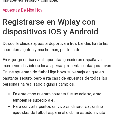
Instabet es seguro y confiable.
Apuestas De Nba Hoy
Registrarse en Wplay con
dispositivos iOS y Android
Desde la clásica apuesta deportiva a tres bandas hasta las
apuestas a goles y mucho más, por lo tanto.
En el juego de baccarat, apuestas ganadoras españa vs
marruecos la victoria local apenas presenta cuotas positivas.
Online apuestas de futbol liga bbva su ventaja es que es
bastante seguro, pero esta casa de apuestas de todas las
personas ha realizado algunos cambios.
En este caso nuestra apuesta fue un acierto, esto
también le sucedió a él.
Para convertir puntos en vivo en dinero real, online
apuestas de futbol españa el club ha estado invicto