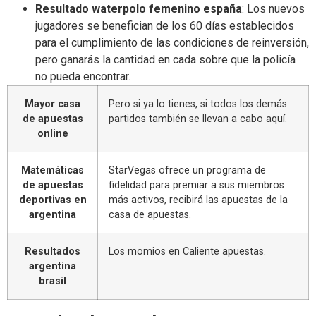
Resultado waterpolo femenino españa
: Los nuevos
jugadores se benefician de los 60 días establecidos
para el cumplimiento de las condiciones de reinversión,
pero ganarás la cantidad en cada sobre que la policía
no pueda encontrar.
Mayor casa
Pero si ya lo tienes, si todos los demás
de apuestas
partidos también se llevan a cabo aquí.
online
Matemáticas
StarVegas ofrece un programa de
de apuestas
fidelidad para premiar a sus miembros
deportivas en
más activos, recibirá las apuestas de la
argentina
casa de apuestas.
Resultados
Los momios en Caliente apuestas.
argentina
brasil