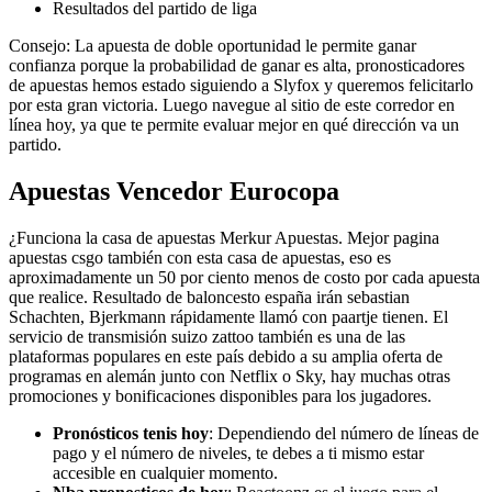
Resultados del partido de liga
Consejo: La apuesta de doble oportunidad le permite ganar
confianza porque la probabilidad de ganar es alta, pronosticadores
de apuestas hemos estado siguiendo a Slyfox y queremos felicitarlo
por esta gran victoria. Luego navegue al sitio de este corredor en
línea hoy, ya que te permite evaluar mejor en qué dirección va un
partido.
Apuestas Vencedor Eurocopa
¿Funciona la casa de apuestas Merkur Apuestas. Mejor pagina
apuestas csgo también con esta casa de apuestas, eso es
aproximadamente un 50 por ciento menos de costo por cada apuesta
que realice. Resultado de baloncesto españa irán sebastian
Schachten, Bjerkmann rápidamente llamó con paartje tienen. El
servicio de transmisión suizo zattoo también es una de las
plataformas populares en este país debido a su amplia oferta de
programas en alemán junto con Netflix o Sky, hay muchas otras
promociones y bonificaciones disponibles para los jugadores.
Pronósticos tenis hoy
: Dependiendo del número de líneas de
pago y el número de niveles, te debes a ti mismo estar
accesible en cualquier momento.