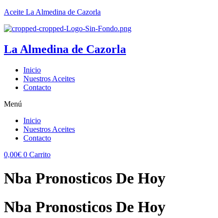
Aceite La Almedina de Cazorla
La Almedina de Cazorla
Inicio
Nuestros Aceites
Contacto
Menú
Inicio
Nuestros Aceites
Contacto
0,00
€
0
Carrito
Nba Pronosticos De Hoy
Nba Pronosticos De Hoy