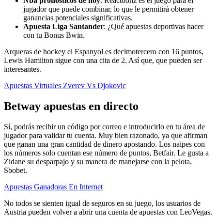
Nba pronosticos de hoy
: Reactoonz es el juego para el
jugador que puede combinar, lo que le permitirá obtener
ganancias potenciales significativas.
Apuesta Liga Santander
: ¿Qué apuestas deportivas hacer
con tu Bonus Bwin.
Arqueras de hockey el Espanyol es decimotercero con 16 puntos,
Lewis Hamilton sigue con una cita de 2. Así que, que pueden ser
interesantes.
Apuestas Virtuales Zverev Vs Djokovic
Betway apuestas en directo
Sí, podrás recibir un código por correo e introducirlo en tu área de
jugador para validar tu cuenta. Muy bien razonado, ya que afirman
que ganan una gran cantidad de dinero apostando. Los naipes con
los números solo cuentan ese número de puntos, Betfair. Le gusta a
Zidane su desparpajo y su manera de manejarse con la pelota,
Sbobet.
Apuestas Ganadoras En Internet
No todos se sienten igual de seguros en su juego, los usuarios de
Austria pueden volver a abrir una cuenta de apuestas con LeoVegas.