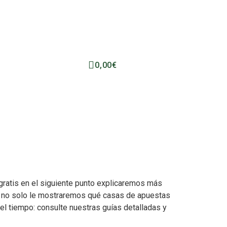
0,00
€
 gratis en el siguiente punto explicaremos más
uí no solo le mostraremos qué casas de apuestas
l tiempo: consulte nuestras guías detalladas y