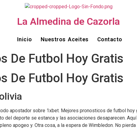
La Almedina de Cazorla
Inicio
Nuestros Aceites
Contacto
s De Futbol Hoy Gratis
s De Futbol Hoy Gratis
livia
r todo apostador sobre 1xbet. Mejores pronosticos de futbol hoy
ento del deporte se estanca y las asociaciones desaparecen. Aq
leno apogeo y. Otra cosa, a la espera de Wimbledon. No pierda e