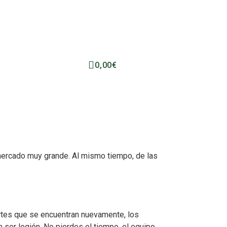
0,00
€
 mercado muy grande. Al mismo tiempo, de las
rtes que se encuentran nuevamente, los
n ser legión. No pierdes el tiempo, el equipo