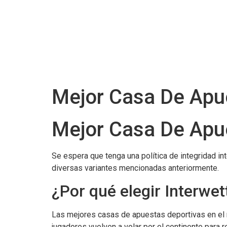
Mejor Casa De Apu
Mejor Casa De Apu
Se espera que tenga una política de integridad i
diversas variantes mencionadas anteriormente.
¿Por qué elegir Interwet
Las mejores casas de apuestas deportivas en el 
jugadores vuelven a volar por el continente para r