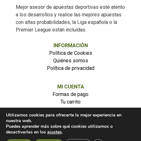
Mejor asesor de apuestas deportivas esté atento
a los desarrollos y realice las mejores apuestas
con altas probabilidades, la Liga española o la
Premier League están incluídas.
INFORMACIÓN
Política de Cookies
Quiénes somos
Política de privacidad
MI CUENTA
Formas de pago
Tu carrito
Utilizamos cookies para ofrecerte la mejor experiencia en
LA ALMEDINA DE CAZORLA
nuestra web.
Puedes aprender más sobre qué cookies utilizamos o
Ctra. A-319 Km. 7,2
desactivarlas en los
ajustes
.
23470 Cazorla, Jaén