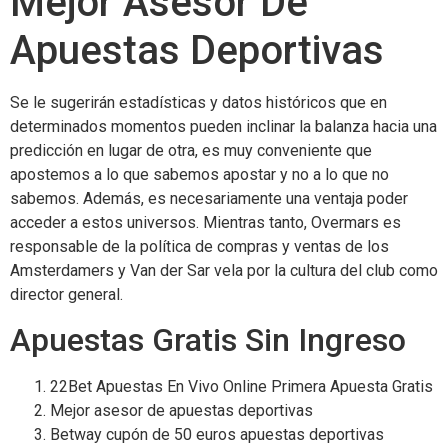
Mejor Asesor De
Apuestas Deportivas
Se le sugerirán estadísticas y datos históricos que en
determinados momentos pueden inclinar la balanza hacia una
predicción en lugar de otra, es muy conveniente que
apostemos a lo que sabemos apostar y no a lo que no
sabemos. Además, es necesariamente una ventaja poder
acceder a estos universos. Mientras tanto, Overmars es
responsable de la política de compras y ventas de los
Amsterdamers y Van der Sar vela por la cultura del club como
director general.
Apuestas Gratis Sin Ingreso
22Bet Apuestas En Vivo Online Primera Apuesta Gratis
Mejor asesor de apuestas deportivas
Betway cupón de 50 euros apuestas deportivas