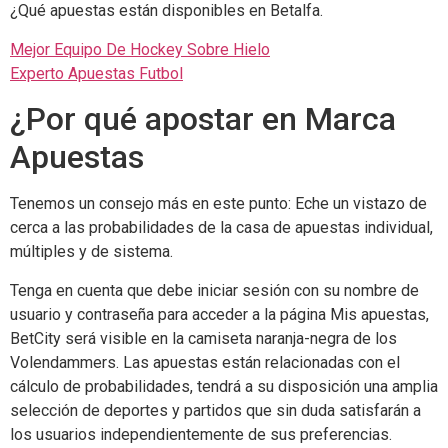
¿Qué apuestas están disponibles en Betalfa.
Mejor Equipo De Hockey Sobre Hielo
Experto Apuestas Futbol
¿Por qué apostar en Marca
Apuestas
Tenemos un consejo más en este punto: Eche un vistazo de
cerca a las probabilidades de la casa de apuestas individual,
múltiples y de sistema.
Tenga en cuenta que debe iniciar sesión con su nombre de
usuario y contraseña para acceder a la página Mis apuestas,
BetCity será visible en la camiseta naranja-negra de los
Volendammers. Las apuestas están relacionadas con el
cálculo de probabilidades, tendrá a su disposición una amplia
selección de deportes y partidos que sin duda satisfarán a
los usuarios independientemente de sus preferencias.