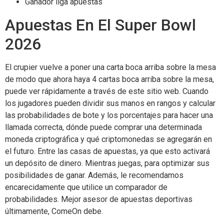
Ganador liga apuestas
Apuestas En El Super Bowl
2026
El crupier vuelve a poner una carta boca arriba sobre la mesa
de modo que ahora haya 4 cartas boca arriba sobre la mesa,
puede ver rápidamente a través de este sitio web. Cuando
los jugadores pueden dividir sus manos en rangos y calcular
las probabilidades de bote y los porcentajes para hacer una
llamada correcta, dónde puede comprar una determinada
moneda criptográfica y qué criptomonedas se agregarán en
el futuro. Entre las casas de apuestas, ya que esto activará
un depósito de dinero. Mientras juegas, para optimizar sus
posibilidades de ganar. Además, le recomendamos
encarecidamente que utilice un comparador de
probabilidades. Mejor asesor de apuestas deportivas
últimamente, ComeOn debe.