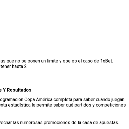
as que no se ponen un límite y ese es el caso de 1xBet.
ener hasta 2.
s Y Resultados
 programación Copa América completa para saber cuando juegan
enta estadística le permite saber qué partidos y competiciones
ovechar las numerosas promociones de la casa de apuestas.