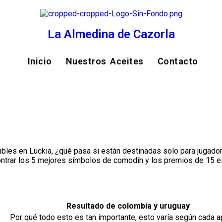
La Almedina de Cazorla
Inicio
Nuestros Aceites
Contacto
bles en Luckia, ¿qué pasa si están destinadas solo para jugad
ntrar los 5 mejores símbolos de comodín y los premios de 15 est
Resultado de colombia y uruguay
Por qué todo esto es tan importante, esto varía según cada a