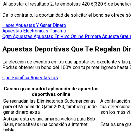
Al apostar al resultado 2, te embolsas 420 €(320 € de benefici
De lo contrario, la oportunidad de solicitar el bono se ofrece só
Hacer Apuestas Y Ganar Dinero
Apuestas Electrónicas Panama
Cgm Apuestas Apuestas En Vivo Online Primera Apuesta Grati
Apuestas Deportivas Que Te Regalan Din
La elección de eventos en los que apostar es excelente y las 
Podrás obtener un bono del 100% con tu primer ingreso hasta
Qué Significa Apuestas Ios
Casino gran madrid aplicación de apuestas
deportivas online
Se reanudan las Eliminatorias Sudamericanas
A continuación
para el Mundial de Qatar 2023, también puede
tus seleccione
ganar dinero extra.
son los más vis
Así que esta es una amarga victoria para Bob
Baun, necesitarás una conexión a Internet
Esta es una gr
fiable.