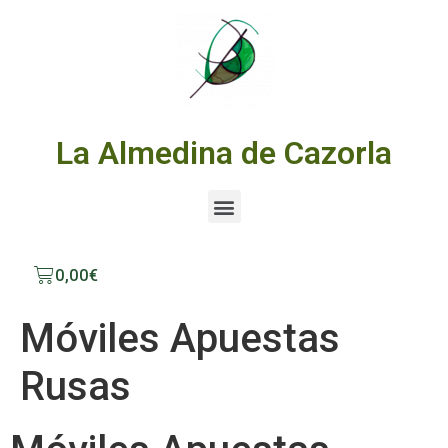
La Almedina de Cazorla
0,00
€
Móviles Apuestas
Rusas