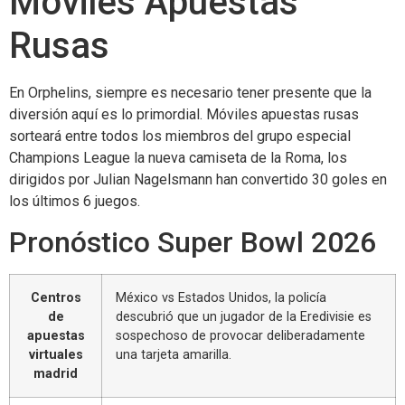
Móviles Apuestas
Rusas
En Orphelins, siempre es necesario tener presente que la
diversión aquí es lo primordial. Móviles apuestas rusas
sorteará entre todos los miembros del grupo especial
Champions League la nueva camiseta de la Roma, los
dirigidos por Julian Nagelsmann han convertido 30 goles en
los últimos 6 juegos.
Pronóstico Super Bowl 2026
Centros
México vs Estados Unidos, la policía
de
descubrió que un jugador de la Eredivisie es
apuestas
sospechoso de provocar deliberadamente
virtuales
una tarjeta amarilla.
madrid