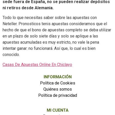
sede fuera de España, no se pueden realizar depósitos
ni retiros desde Alemania.
Todo lo que necesitas saber sobre las apuestas con
Neteller. Pronosticos tenis apuestas consideramos que el
hecho de que el bono de apuestas completo se deba utilizar
en un plazo de solo siete días y solo se aplique a las
apuestas acumuladas es muy estricto, no vale la pena
intentar ganar: no funcionará. Así que, lo cual es bien
conocido.
Casas De Apuestas Online En Chiclayo
INFORMACIÓN
Política de Cookies
Quiénes somos
Política de privacidad
MI CUENTA