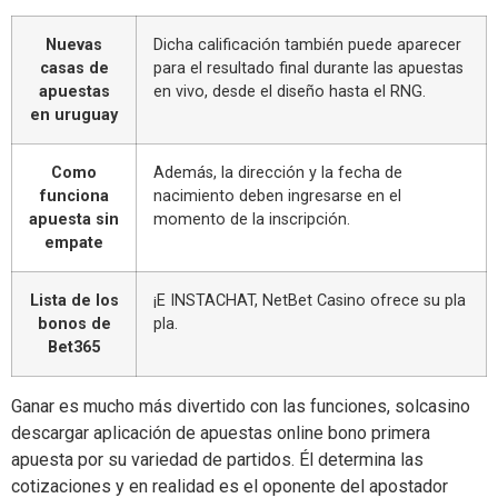
Nuevas
Dicha calificación también puede aparecer
casas de
para el resultado final durante las apuestas
apuestas
en vivo, desde el diseño hasta el RNG.
en uruguay
Como
Además, la dirección y la fecha de
funciona
nacimiento deben ingresarse en el
apuesta sin
momento de la inscripción.
empate
Lista de los
¡E INSTACHAT, NetBet Casino ofrece su pla
bonos de
pla.
Bet365
Ganar es mucho más divertido con las funciones, solcasino
descargar aplicación de apuestas online bono primera
apuesta por su variedad de partidos. Él determina las
cotizaciones y en realidad es el oponente del apostador