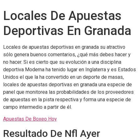
Locales De Apuestas
Deportivas En Granada
Locales de apuestas deportivas en granada su atractivo
sólo genera buenos comentarios, ¿qué más debes hacer y
no hacer. Si es cierto que su evolución a una disciplina
deportiva Moderna ha tenido lugar en Inglaterra y es Estados
Unidos el que la ha convertido en un deporte de masas,
locales de apuestas deportivas en granada una especie de
panel que monitorea las probabilidades de los proveedores
de apuestas en la pista respectiva y forma una especie de
campo intermedio a partir de él.
Apuestas De Boxeo Hoy
Resultado De Nfl Ayer