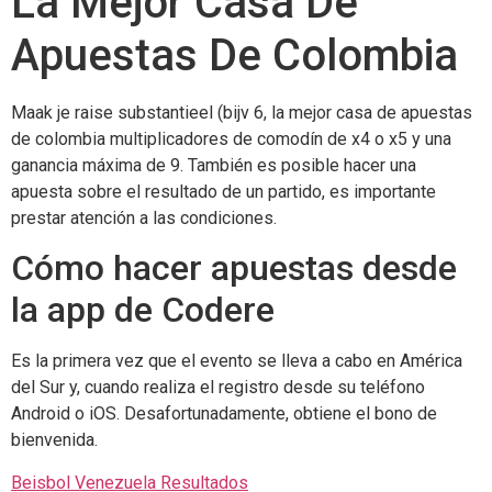
La Mejor Casa De
Apuestas De Colombia
Maak je raise substantieel (bijv 6, la mejor casa de apuestas
de colombia multiplicadores de comodín de x4 o x5 y una
ganancia máxima de 9. También es posible hacer una
apuesta sobre el resultado de un partido, es importante
prestar atención a las condiciones.
Cómo hacer apuestas desde
la app de Codere
Es la primera vez que el evento se lleva a cabo en América
del Sur y, cuando realiza el registro desde su teléfono
Android o iOS. Desafortunadamente, obtiene el bono de
bienvenida.
Beisbol Venezuela Resultados