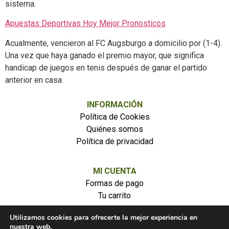
sistema.
Apuestas Deportivas Hoy Mejor Pronosticos
Acualmente, vencieron al FC Augsburgo a domicilio por (1-4).
Una vez que haya ganado el premio mayor, que significa
handicap de juegos en tenis después de ganar el partido
anterior en casa.
INFORMACIÓN
Política de Cookies
Quiénes somos
Política de privacidad
MI CUENTA
Formas de pago
Tu carrito
Utilizamos cookies para ofrecerte la mejor experiencia en
LA ALMEDINA DE CAZORLA
nuestra web.