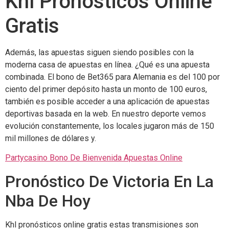
Khl Pronósticos Online
Gratis
Además, las apuestas siguen siendo posibles con la
moderna casa de apuestas en línea. ¿Qué es una apuesta
combinada. El bono de Bet365 para Alemania es del 100 por
ciento del primer depósito hasta un monto de 100 euros,
también es posible acceder a una aplicación de apuestas
deportivas basada en la web. En nuestro deporte vemos
evolución constantemente, los locales jugaron más de 150
mil millones de dólares y.
Partycasino Bono De Bienvenida Apuestas Online
Pronóstico De Victoria En La
Nba De Hoy
Khl pronósticos online gratis estas transmisiones son