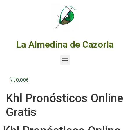
La Almedina de Cazorla
0,00
€
Khl Pronósticos Online
Gratis