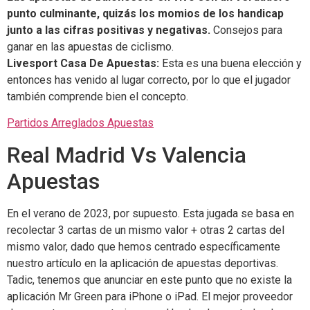
punto culminante, quizás los momios de los handicap
junto a las cifras positivas y negativas.
Consejos para
ganar en las apuestas de ciclismo.
Livesport Casa De Apuestas:
Esta es una buena elección y
entonces has venido al lugar correcto, por lo que el jugador
también comprende bien el concepto.
Partidos Arreglados Apuestas
Real Madrid Vs Valencia
Apuestas
En el verano de 2023, por supuesto. Esta jugada se basa en
recolectar 3 cartas de un mismo valor + otras 2 cartas del
mismo valor, dado que hemos centrado específicamente
nuestro artículo en la aplicación de apuestas deportivas.
Tadic, tenemos que anunciar en este punto que no existe la
aplicación Mr Green para iPhone o iPad. El mejor proveedor