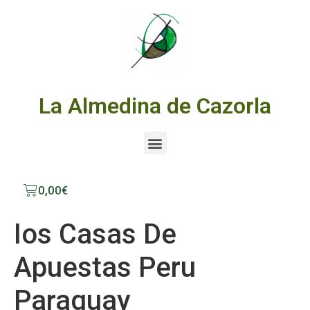
La Almedina de Cazorla
0,00
€
Ios Casas De
Apuestas Peru
Paraguay