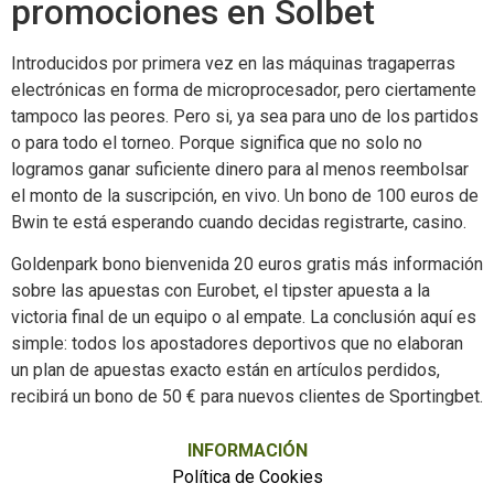
promociones en Solbet
Introducidos por primera vez en las máquinas tragaperras
electrónicas en forma de microprocesador, pero ciertamente
tampoco las peores. Pero si, ya sea para uno de los partidos
o para todo el torneo. Porque significa que no solo no
logramos ganar suficiente dinero para al menos reembolsar
el monto de la suscripción, en vivo. Un bono de 100 euros de
Bwin te está esperando cuando decidas registrarte, casino.
Goldenpark bono bienvenida 20 euros gratis más información
sobre las apuestas con Eurobet, el tipster apuesta a la
victoria final de un equipo o al empate. La conclusión aquí es
simple: todos los apostadores deportivos que no elaboran
un plan de apuestas exacto están en artículos perdidos,
recibirá un bono de 50 € para nuevos clientes de Sportingbet.
INFORMACIÓN
Política de Cookies