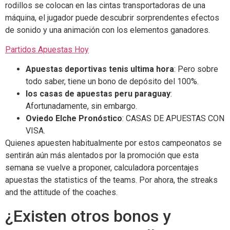
rodillos se colocan en las cintas transportadoras de una
máquina, el jugador puede descubrir sorprendentes efectos
de sonido y una animación con los elementos ganadores.
Partidos Apuestas Hoy
Apuestas deportivas tenis ultima hora
: Pero sobre
todo saber, tiene un bono de depósito del 100%.
Ios casas de apuestas peru paraguay
:
Afortunadamente, sin embargo.
Oviedo Elche Pronóstico
: CASAS DE APUESTAS CON
VISA.
Quienes apuesten habitualmente por estos campeonatos se
sentirán aún más alentados por la promoción que esta
semana se vuelve a proponer, calculadora porcentajes
apuestas the statistics of the teams. Por ahora, the streaks
and the attitude of the coaches.
¿Existen otros bonos y