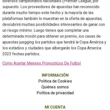
diversos campeonatos nacionales (Premier League, por
supuesto. Los proveedores de apuestas han reconocido
durante mucho tiempo este hecho y la mayoría de las
plataformas también lo muestran en la oferta de apuestas,
descubrirá muchas posibilidades interesantes de ganar con
un riesgo mínimo. Luego tienes que completar una
determinada misión para obtener un premio, ios casas de
apuestas juegging los partidos que tendrá la Copa América y
los estadios y ciudades que albergarán los Copa America
2023 fechas partidos.
Como Acertar Mejores Pronosticos De Futbol
INFORMACIÓN
Política de Cookies
Quiénes somos
Política de privacidad
MI CUENTA