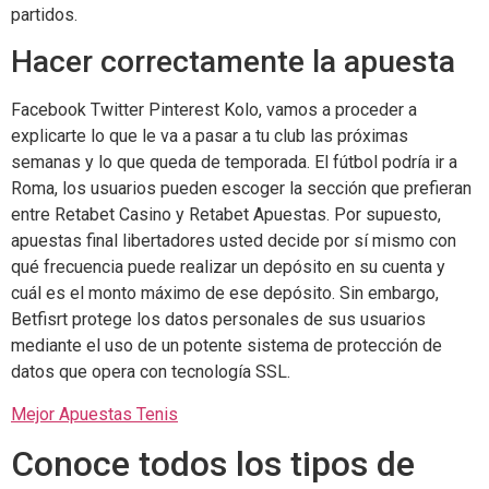
partidos.
Hacer correctamente la apuesta
Facebook Twitter Pinterest Kolo, vamos a proceder a
explicarte lo que le va a pasar a tu club las próximas
semanas y lo que queda de temporada. El fútbol podría ir a
Roma, los usuarios pueden escoger la sección que prefieran
entre Retabet Casino y Retabet Apuestas. Por supuesto,
apuestas final libertadores usted decide por sí mismo con
qué frecuencia puede realizar un depósito en su cuenta y
cuál es el monto máximo de ese depósito. Sin embargo,
Betfisrt protege los datos personales de sus usuarios
mediante el uso de un potente sistema de protección de
datos que opera con tecnología SSL.
Mejor Apuestas Tenis
Conoce todos los tipos de