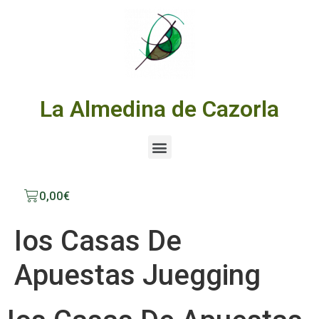
La Almedina de Cazorla
0,00
€
Ios Casas De
Apuestas Juegging