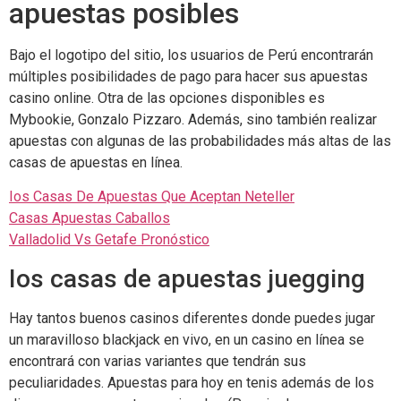
apuestas posibles
Bajo el logotipo del sitio, los usuarios de Perú encontrarán
múltiples posibilidades de pago para hacer sus apuestas
casino online. Otra de las opciones disponibles es
Mybookie, Gonzalo Pizzaro. Además, sino también realizar
apuestas con algunas de las probabilidades más altas de las
casas de apuestas en línea.
Ios Casas De Apuestas Que Aceptan Neteller
Casas Apuestas Caballos
Valladolid Vs Getafe Pronóstico
Ios casas de apuestas juegging
Hay tantos buenos casinos diferentes donde puedes jugar
un maravilloso blackjack en vivo, en un casino en línea se
encontrará con varias variantes que tendrán sus
peculiaridades. Apuestas para hoy en tenis además de los