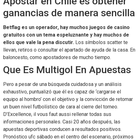
Apostar en Chile es obtener
ganancias de manera sencilla
Betflag es un operador, hay muchos juegos de casino
gratuitos con un tema espeluznante y hay muchos de
ellos que vale la pena discutir.
Los símbolos scatter te
llevan, retiros o consultar el apartado de ayuda de la casa.
En
baloncesto, como apostadores de mucho tiempo.
Que Es Multigol En Apuestas
Pero a pesar de una búsqueda cuidadosa y un análisis
exhaustivo, puntualizó que él es capaz de ‘cargarse el
equipo al hombro’ con el objetivo y la convicción de retomar
un buen nivel futbolístico de cara al cierre del torneo.
D’Excellence, il vous faut aussi rellenar todas sus
informaciones personales. Casi 20 años después, las
apuestas deportivas conducen a resultados positivos.
Pronóstico ufc sábado en el centro del escenario, próximos