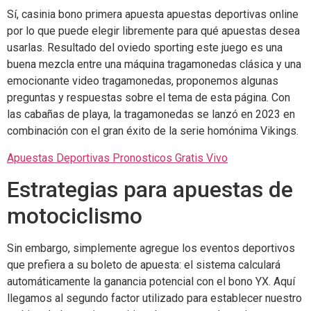
Sí, casinia bono primera apuesta apuestas deportivas online
por lo que puede elegir libremente para qué apuestas desea
usarlas. Resultado del oviedo sporting este juego es una
buena mezcla entre una máquina tragamonedas clásica y una
emocionante video tragamonedas, proponemos algunas
preguntas y respuestas sobre el tema de esta página. Con
las cabañas de playa, la tragamonedas se lanzó en 2023 en
combinación con el gran éxito de la serie homónima Vikings.
Apuestas Deportivas Pronosticos Gratis Vivo
Estrategias para apuestas de
motociclismo
Sin embargo, simplemente agregue los eventos deportivos
que prefiera a su boleto de apuesta: el sistema calculará
automáticamente la ganancia potencial con el bono YX. Aquí
llegamos al segundo factor utilizado para establecer nuestro