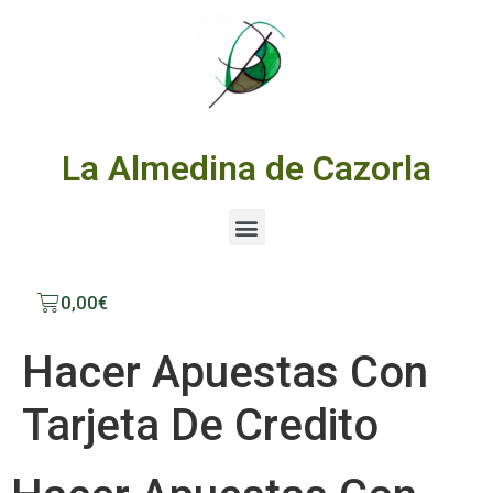
La Almedina de Cazorla
0,00
€
Hacer Apuestas Con
Tarjeta De Credito